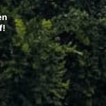
en
f!