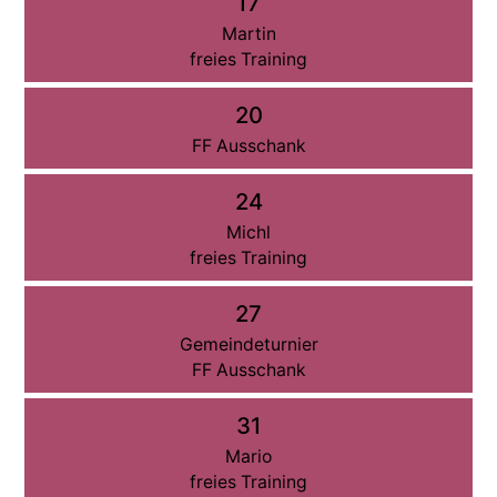
17
Martin
freies Training
20
FF Ausschank
24
Michl
freies Training
27
Gemeindeturnier
FF Ausschank
31
Mario
freies Training