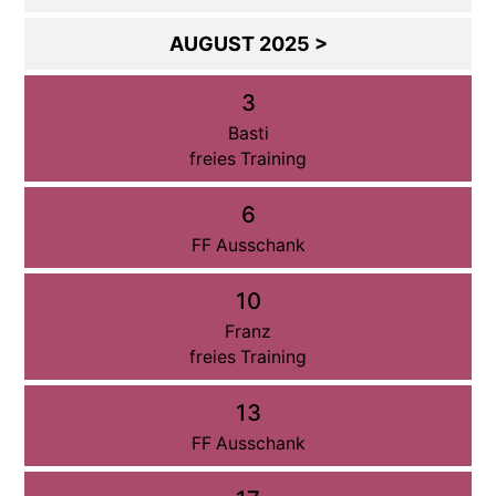
AUGUST 2025 >
3
Basti
freies Training
6
FF Ausschank
10
Franz
freies Training
13
FF Ausschank